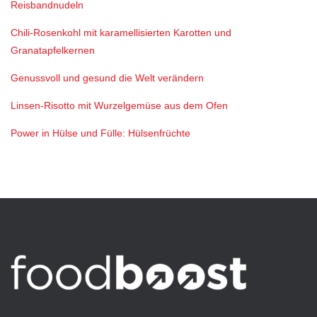
Reisbandnudeln
Chili-Rosenkohl mit karamellisierten Karotten und
Granatapfelkernen
Genussvoll und gesund die Welt verändern
Linsen-Risotto mit Wurzelgemüse aus dem Ofen
Power in Hülse und Fülle: Hülsenfrüchte