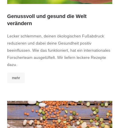
Genussvoll und gesund die Welt
Well
verändern
Mitten
Lecker schlemmen, deinen ökologischen Fußabdruck
Klingt 
reduzieren und dabei deine Gesundheit positiv
in der
beeinflussen. Wie das funktioniert, hat ein internationales
Winter
Forscherteam ausgetüftelt. Wir liefern leckere Rezepte
super-p
dazu.
herzer
mehr
meh