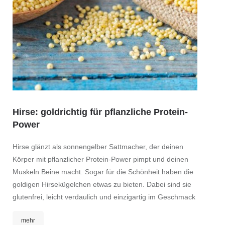
Hirse: goldrichtig für pflanzliche Protein-
Power
Sesa
Hirse glänzt als sonnengelber Sattmacher, der deinen
Sei sch
Körper mit pflanzlicher Protein-Power pimpt und deinen
Sesams
Muskeln Beine macht. Sogar für die Schönheit haben die
Immun-
goldigen Hirsekügelchen etwas zu bieten. Dabei sind sie
dem Re
glutenfrei, leicht verdaulich und einzigartig im Geschmack
Gesund
seinen
mehr