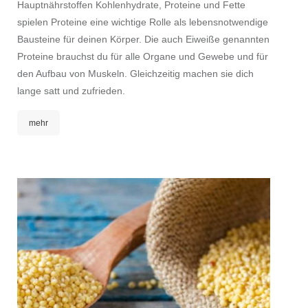
Hauptnährstoffen Kohlenhydrate, Proteine und Fette
Liebli
spielen Proteine eine wichtige Rolle als lebensnotwendige
Sparge
Bausteine für deinen Körper. Die auch Eiweiße genannten
das wu
Proteine brauchst du für alle Organe und Gewebe und für
was ge
den Aufbau von Muskeln. Gleichzeitig machen sie dich
verbir
lange satt und zufrieden.
Muskel
königl
mehr
meh