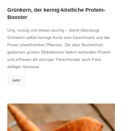
Grünkern, der kernig-köstliche Protein-
Booster
Kerni
Powe
Urig, nussig und etwas rauchig – damit überzeugt
Grünkern selbst kernige Kerle vom Geschmack und der
Sonnen
Power eiweißreicher Pflanzen. Die über Buchenholz
hübsch
gedarrten grünen Dinkelkörner liefern wertvolles Protein
mögen 
und erfreuen als würziger Fleischersatz auch Fans
ehrlich
deftiger Genüsse.
steckt
Mega-Mi
mehr
viel Ei
meh