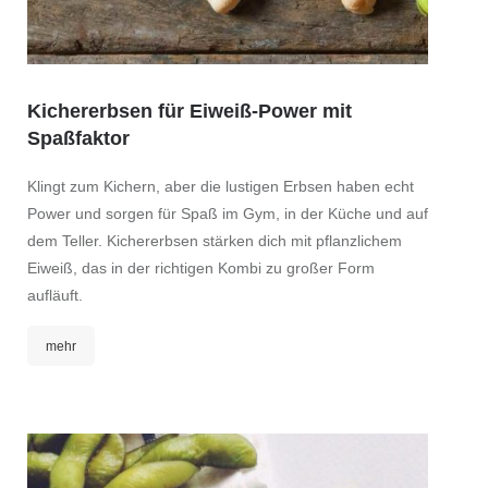
Pilze
Kichererbsen für Eiweiß-Power mit
Währen
Spaßfaktor
fallen,
Klingt zum Kichern, aber die lustigen Erbsen haben echt
leicht 
Power und sorgen für Spaß im Gym, in der Küche und auf
Kerle 
dem Teller. Kichererbsen stärken dich mit pflanzlichem
würzig
Eiweiß, das in der richtigen Kombi zu großer Form
vielen
aufläuft.
vielen
mehr
meh