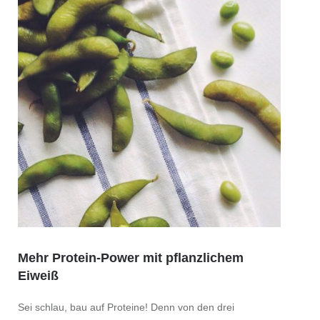
Mehr Protein-Power mit pflanzlichem
10 Fu
Eiweiß
Sparg
Sei schlau, bau auf Proteine! Denn von den drei
Spargel