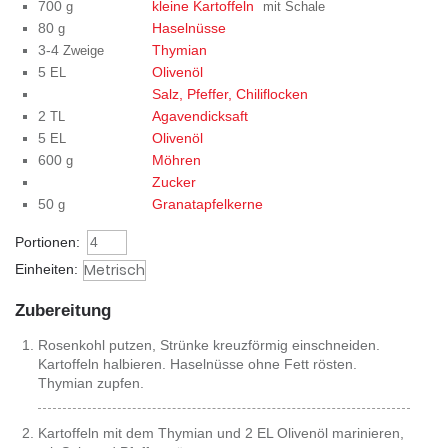
700
kleine Kartoffeln
g
mit Schale
80
Haselnüsse
g
3-4
Thymian
Zweige
5
Olivenöl
EL
Salz, Pfeffer, Chiliflocken
2
Agavendicksaft
TL
5
Olivenöl
EL
600
Möhren
g
Zucker
50
Granatapfelkerne
g
Portionen:
Einheiten:
Zubereitung
Rosenkohl putzen, Strünke kreuzförmig einschneiden.
Kartoffeln halbieren. Haselnüsse ohne Fett rösten.
Thymian zupfen.
Kartoffeln mit dem Thymian und 2 EL Olivenöl marinieren,