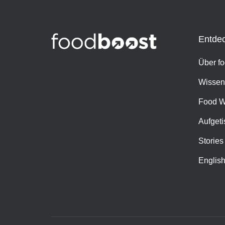
Entde
Über f
Wissen
Food W
Aufgeti
Stories
Englis