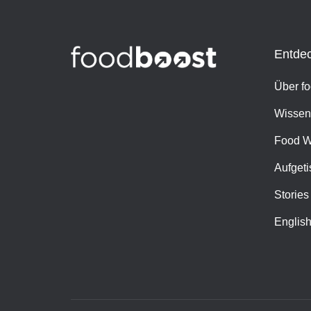
Entde
Über f
Wissen
Food W
Aufgeti
Stories
Englis