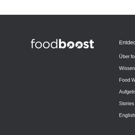
Entde
Über f
Wissen
Food W
Aufgeti
Stories
Englis