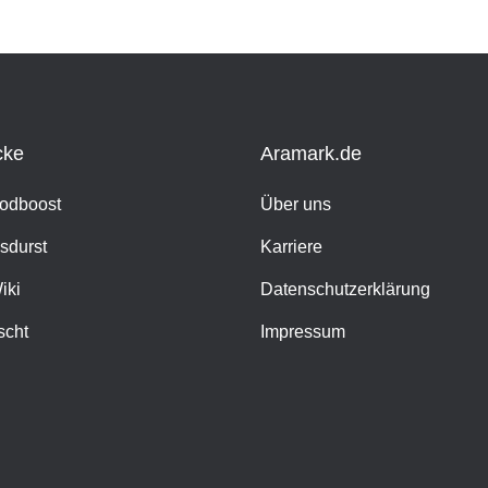
cke
Aramark.de
oodboost
Über uns
sdurst
Karriere
iki
Datenschutzerklärung
scht
Impressum
h