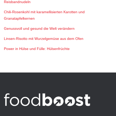
Reisbandnudeln
Chili-Rosenkohl mit karamellisierten Karotten und
Granatapfelkernen
Genussvoll und gesund die Welt verändern
Linsen-Risotto mit Wurzelgemüse aus dem Ofen
Power in Hülse und Fülle: Hülsenfrüchte