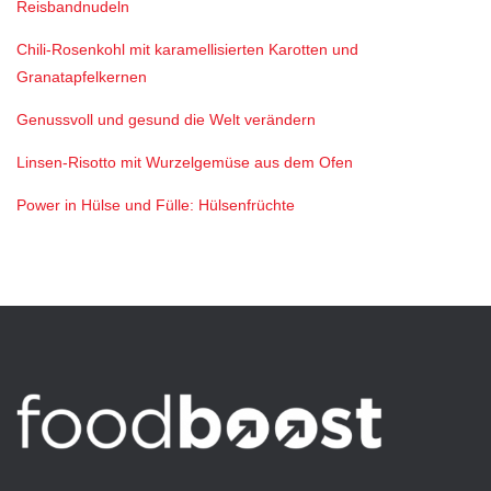
Reisbandnudeln
Chili-Rosenkohl mit karamellisierten Karotten und
Granatapfelkernen
Genussvoll und gesund die Welt verändern
Linsen-Risotto mit Wurzelgemüse aus dem Ofen
Power in Hülse und Fülle: Hülsenfrüchte