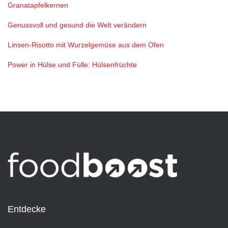
Granatapfelkernen
Genussvoll und gesund die Welt verändern
Linsen-Risotto mit Wurzelgemüse aus dem Ofen
Power in Hülse und Fülle: Hülsenfrüchte
Entdecke