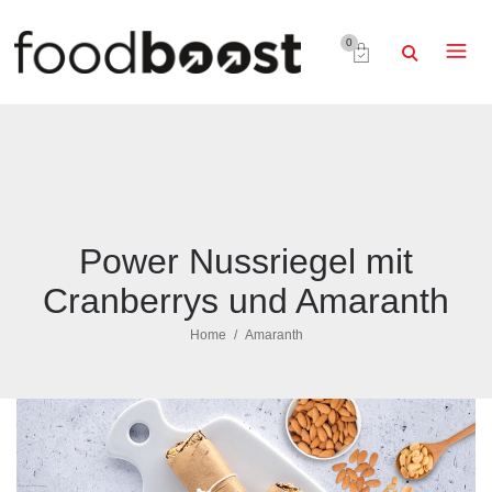
0
Power Nussriegel mit
Cranberrys und Amaranth
Home
Amaranth