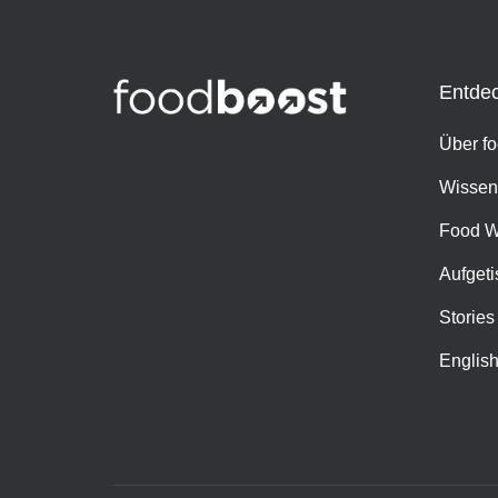
Entde
Über f
Wissen
Food W
Aufgeti
Stories
Englis